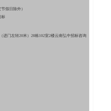
间，法定节假日除外）
投标
门左转20米）28栋102室2楼云南弘中招标咨询