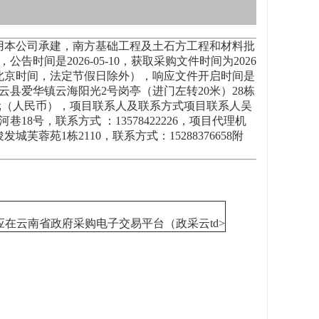
用本公司承建，南方基础工程及土石方工程和材料批
告时间是2026-05-10，获取采购文件时间为2026
 至 23:59（北京时间，法定节假日除外），响应文件开启时间是
沧市云县爱华镇云海阳光2号岗亭（进门左转20米）28栋
00万元（人民币），项目联系人及联系方式项目联系人吴
18号，联系方式 ：13578422226，项目代理机
苑1栋2110，联系方式：15288376658附
在云南省政府采购电子交易平台（政采云td>