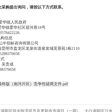
次采购提出询问，请按以下方式联系。
息
县爱华镇人民政府
爱华镇爱华社区迎河巷18号
78422226
机构信息
南弘中招标咨询有限公司
昆明市盘龙区龙泉街道俊发城芙蓉苑1栋2110
88376658
方式
：吴贵成
8376658
终版（南河片区）竞争性磋商文件.pdf
 太白湖新区排水除涝提升及更新改造项目（一期）、太白湖新区