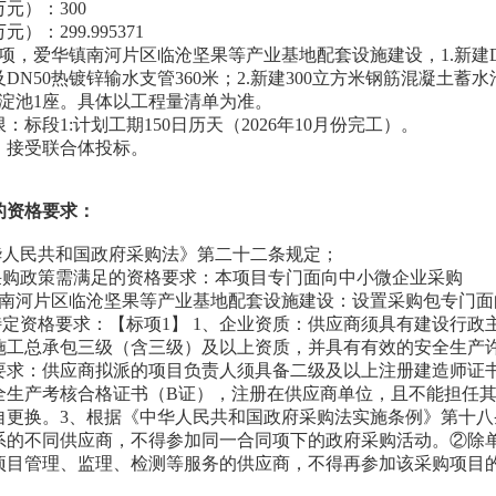
元）：300
）：299.995371
项，爱华镇南河片区临沧坚果等产业基地配套设施建设，1.新建DN1
米及DN50热镀锌输水支管360米；2.新建300立方米钢筋混凝土蓄
沉淀池1座。具体以工程量清单为准。
：标段1:计划工期150日历天（2026年10月份完工）。
）接受联合体投标。
的资格要求：
中华人民共和国政府采购法》第二十二条规定；
府采购政策需满足的资格要求：本项目专门面向中小微企业采购
镇南河片区临沧坚果等产业基地配套设施建设：设置采购包专门面
的特定资格要求：【标项1】 1、企业资质：供应商须具有建设行
施工总承包三级（含三级）及以上资质，并具有有效的安全生产
要求：供应商拟派的项目负责人须具备二级及以上注册建造师证
全生产考核合格证书（B证），注册在供应商单位，且不能担任
自更换。3、根据《中华人民共和国政府采购法实施条例》第十
系的不同供应商，不得参加同一合同项下的政府采购活动。②除
项目管理、监理、检测等服务的供应商，不得再参加该采购项目