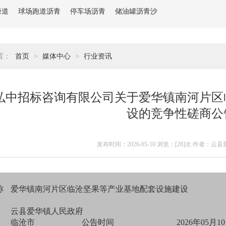
绿道
球场跑道沥青
停车场沥青
储油罐沥青沙
置：
首页
>
媒体中心
>
行业资讯
弘中招标咨询有限公司关于爱华镇南河片区
设的竞争性磋商公
发布时间：2026-05-10 浏览：[
28]次 作者：云
称
爱华镇南河片区临沧坚果等产业基地配套设施建设
云县爱华镇人民政府
临沧市
公告时间
2026年05月10