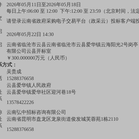
件
2026年05月11日至2026年05月18日
每日上午:06:00 至 12:00 下午:12:00 至 23:59（北京时
交
请登录云南省政府采购电子交易平台（政采云）投标客户端
启
2026年05月22日 14:30
启
云南省临沧市云县云南省临沧市云县爱华镇云海阳光2号岗亭（进
有限公司云县开标室
￥300.000000万元（人民币）
系方式：
吴贵成
话
15288376658
云县爱华镇人民政府
址
云县爱华镇爱华社区迎河巷18号
系
13578422226
称
云南弘中招标咨询有限公司
址
云南省昆明市盘龙区龙泉街道俊发城芙蓉苑1栋2110
系
15288376658