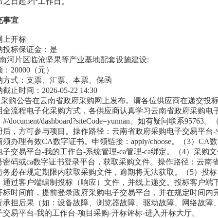
布之日起3个工作日。
充事宜
网上开标
纳投标保证金：是
镇南河片区临沧坚果等产业基地配套设施建设:
20000（元）
方式：支票、汇票、本票、保函
间：2026-05-22 14:30
本次采购公告在云南省政府采购网上发布。请各位供应商在递交投标
用全流程电子化采购方式，各供应商认真学习云南省政府采购电
/document/dashboard?siteCode=yunnan。如有疑问
册后，方可参与项目。操作路径：云南省政府采购电子交易平台-业
须办理有效CA数字证书。申领链接：apply/choose。（3）
子交易平台-我的工作台-系统管理-ca管理-ca绑定。（4）
密码或ca数字证书登录平台，获取采购文件。操作路径：云南省
请务必在规定期限内获取采购文件，逾期将无法获取。（5）投
通过客户端编制投标（响应）文件，并线上递交。投标客户端下载路径：#
开标时间前，提前登录政府采购电子交易平台，并在规定时间内
行承担后果（如：设备故障、浏览器故障、驱动故障、网络故障、
交易平台-我的工作台-项目采购-开标评标-进入开标大厅。