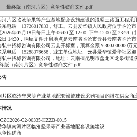
最终版（南河片区）竞争性磋商文件.pdf
南河片区临沧坚果等产业基地配套设施建设的混凝土路面工程采
系电话：13726017833，舒工。云县爱华镇人民政府位于临沧市，公
至2026年05月18日每日上午:06:00 至 12:00 下午:12:00
5月22日 14:30，响应文件开启地点是云南省临沧市云县云南省临
云南弘中招标咨询有限公司云县开标室，预算金额￥300.0000
系电话：15288376658，业主单位地址：云县爱华镇爱华社区迎河巷
弘中招标咨询有限公司，地址：云南省昆明市盘龙区龙泉街道俊发城芙蓉
终版（南河片区）竞争性磋商文件.pdf。
公告
片区临沧坚果等产业基地配套设施建设采购项目的潜在供应商应
本情况
2026-C2-00335-HZZB-0015
爱华镇南河片区临沧坚果等产业基地配套设施建设
竞争性磋商