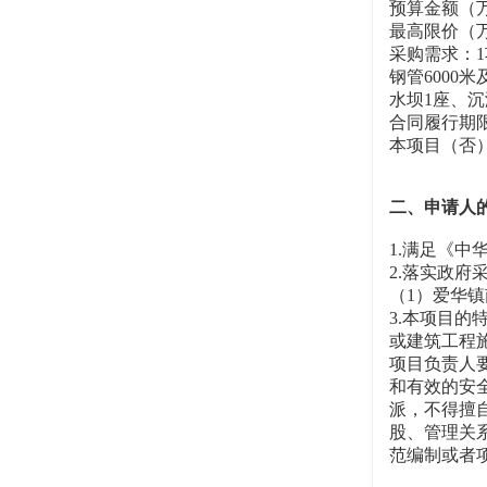
预算金额（万
最高限价（万元
采购需求：1
钢管6000
水坝1座、
合同履行期限
本项目（否
二、申请人
1.满足《
2.落实政
（1）爱华
3.本项目
或建筑工程
项目负责人
和有效的安
派，不得擅
股、管理关
范编制或者